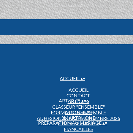
ACCUEIL
▴
▾
ACCUEIL
CONTACT
ARTICLES
▴
▾
ARTICLES
CLASSEUR "ENSEMBLE"
COLLUSION
FORMATION ENSEMBLE
SMARTPHONE
ADHÉSION NOUVEAU MEMBRE 2026
PRÉPARATION AU MARIAGE
▴
▾
ETUDE SEXUALITÉ
FIANCAILLES