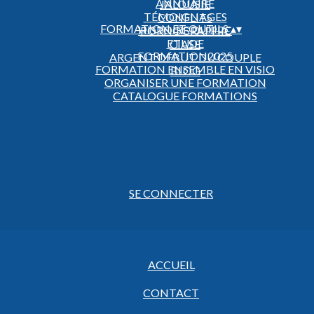
ANNUAIRE
JALOUSIE
TÉMOIGNAGES
CONFLITS
FORMATION ET OUTILS
▴
▾
HISTOIRE DU PPC
PORNOGRAPHIE
ETUDE
CIASE
FORMATION2025
ARGENT DÉBUT DU COUPLE
FORMATION ENSEMBLE EN VISIO
BLOG
ORGANISER UNE FORMATION
CATALOGUE FORMATIONS
SE CONNECTER
ACCUEIL
CONTACT